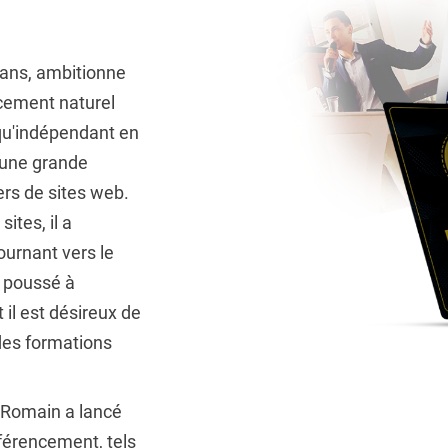
 ans, ambitionne
cement naturel
 qu'indépendant en
s une grande
ers de sites web.
ites, il a
ournant vers le
a poussé à
il est désireux de
des formations
, Romain a lancé
éférencement, tels