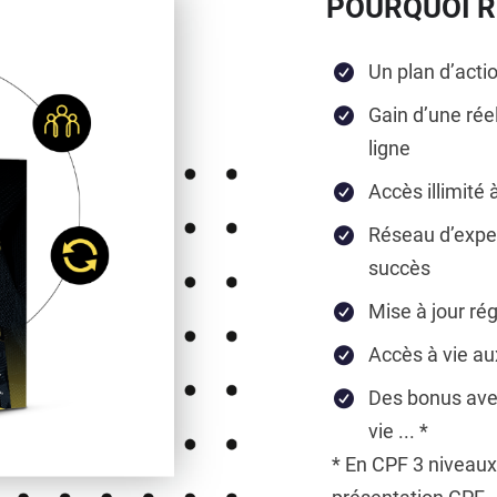
POURQUOI R
Un plan d’actio
Gain d’une réel
ligne
Accès illimité
Réseau d’expe
succès
Mise à jour ré
Accès à vie au
Des bonus avec
vie ... *
* En CPF 3 niveaux 