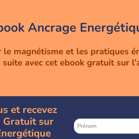
book Ancrage Energétiq
r le magnétisme et les pratiques é
uite avec cet ebook gratuit sur l
s et recevez
 Gratuit sur
Energétique