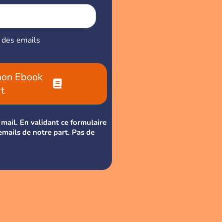
r des emails
mon Ebook
rt
mail. En validant ce formulaire
emails de notre part. Pas de