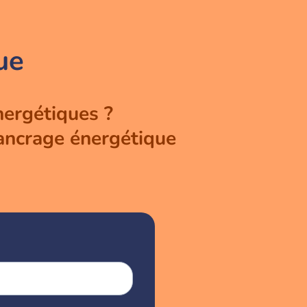
ue
nergétiques ?
’ancrage énergétique